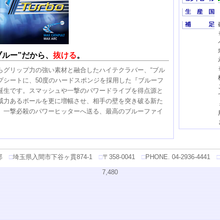
ブルー”だから、
抜ける
。
らグリップ力の強い素材と融合したハイテクラバー、“ブル
ップシートに、50度のハードスポンジを採用した『ブルーフ
の誕生です。スマッシュや一撃のパワードライブを得点源と
威力あるボールを更に増幅させ、相手の壁を突き破る新た
、一撃必殺のパワーヒッターへ送る、最高のブルーファイ
部
□
埼玉県入間市下谷ヶ貫874-1
□
〒358-0041
□
PHONE. 04-2936-4441
7,480