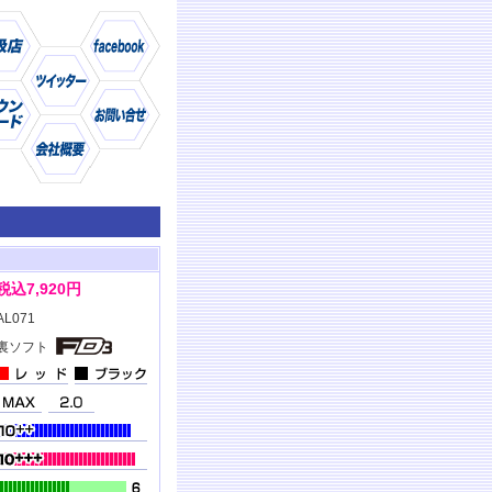
仕様
商品
税込7,920円
AL071
裏ソフト