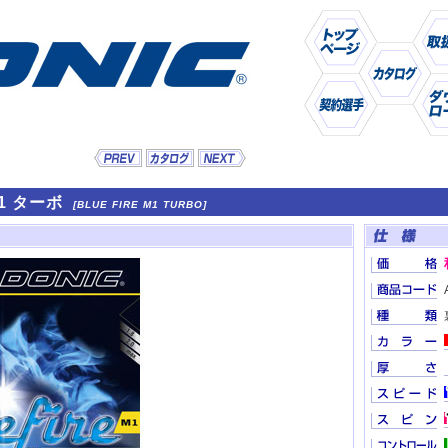
1 ターボ
[BLUE FIRE M1 TURBO]