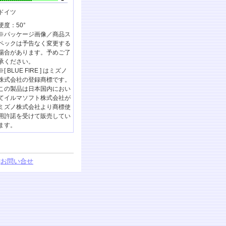
ドイツ
硬度：50°
※パッケージ画像／商品ス
ペックは予告なく変更する
場合があります。予めご了
承ください。
※[ BLUE FIRE ] はミズノ
株式会社の登録商標です。
この製品は日本国内におい
てイルマソフト株式会社が
ミズノ株式会社より商標使
用許諾を受けて販売してい
ます。
□
お問い合せ