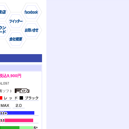
仕様
商品
税込9,900円
AL097
裏ソフト