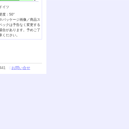
ドイツ
硬度：50°
※パッケージ画像／商品ス
ペックは予告なく変更する
場合があります。予めご了
承ください。
441
□
お問い合せ