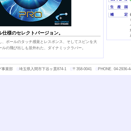
ル仕様のセレクトバージョン。
し、ボールのタッチ感覚とレスポンス、そしてスピンを大
ールの飛び出しも並外れた、ダイナミックラバー。
グ事業部
□
埼玉県入間市下谷ヶ貫874-1
□
〒358-0041
□
PHONE. 04-2936-4