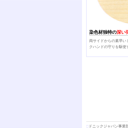
染色材独特の
深い
両サイドからの素早い
クハンドの守りを駆使
□
ドニックジャパン事業