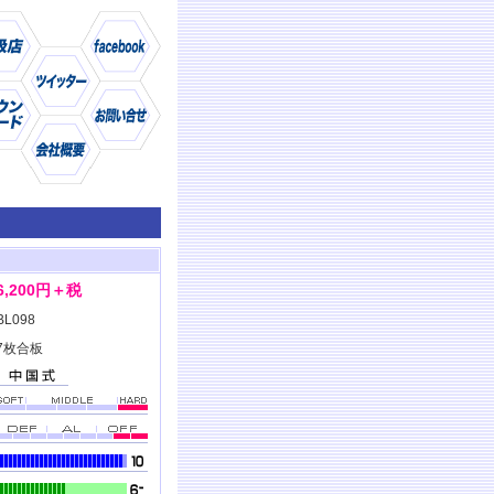
仕様
商品
6,200円＋税
BL098
7枚合板