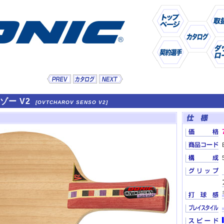
ゾー V2
[OVTCHAROV SENSO V2]