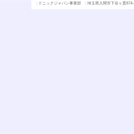
□
ドニックジャパン事業部
□
埼玉県入間市下谷ヶ貫874-