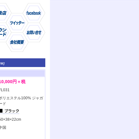
UM]
仕様
商品
10,000円＋税
FL031
ポリエステル100% ジャガ
ード
50×38×22cm
中国