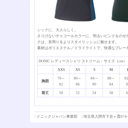
シックに、大人らしく。
さりげないチャコールカラーに、明るいピンクをのせ
クは、首周りをよりスタイリッシュに魅せます。
素材はポリエステル／ドライライトで、快適なプレー
DONIC レディースシャツ ストリーム・サイズ（cm）
XXS
XS
S
M
76～
80～
84～
88～
9
胸囲
82
86
90
94
9
着丈
50
52
54
58
6
□
ドニックジャパン事業部
□
埼玉県入間市下谷ヶ貫874-