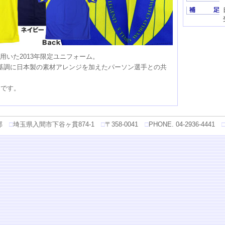
を用いた2013年限定ユニフォーム。
基調に日本製の素材アレンジを加えたパーソン選手との共
）です。
部
□
埼玉県入間市下谷ヶ貫874-1
□
〒358-0041
□
PHONE. 04-2936-4441