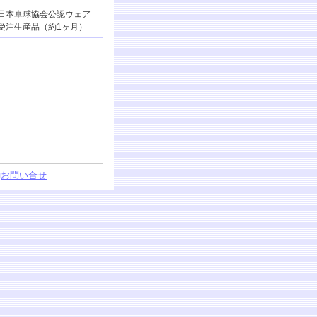
日本卓球協会公認ウェア
受注生産品（約1ヶ月）
□
お問い合せ