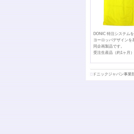
DONIC 特注システム
ヨーロッパデザインを
同企画製品です。
受注生産品（約1ヶ月
□
ドニックジャパン事業