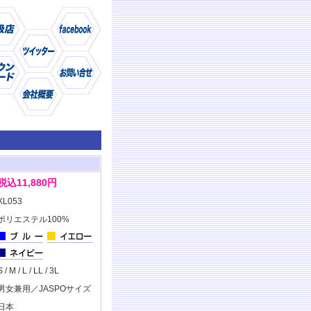
仕様
商品
税込11,880円
XL053
ポリエステル100%
S / M / L / LL / 3L
男女兼用／JASPOサイズ
日本