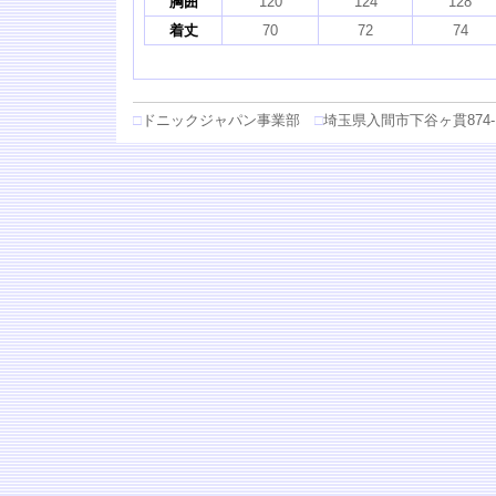
胸囲
120
124
128
着丈
70
72
74
□
ドニックジャパン事業部
□
埼玉県入間市下谷ヶ貫874-