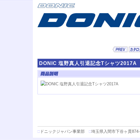
DONIC 塩野真人引退記念Tシャツ2017A
□
ドニックジャパン事業部
□
埼玉県入間市下谷ヶ貫874-