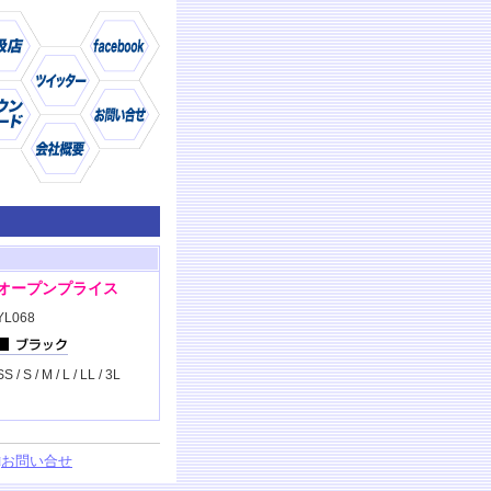
仕様
商品
オープンプライス
YL068
SS / S / M / L / LL / 3L
□
お問い合せ