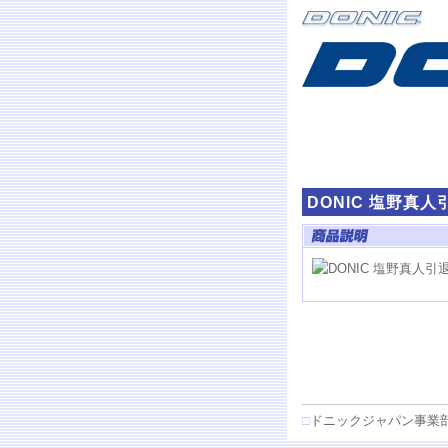
DONIC 塩野真人
□
ドニックジャパン事業