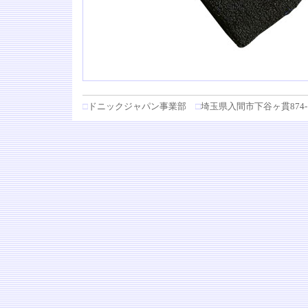
□
ドニックジャパン事業部
□
埼玉県入間市下谷ヶ貫874-