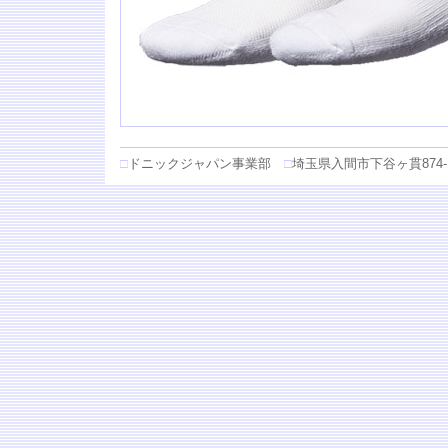
□
ドニックジャパン事業部
□
埼玉県入間市下谷ヶ貫874-